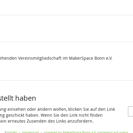
stehenden Vereinsmitgliedschaft im MakerSpace Bonn e.V.
stellt haben
ung einsehen oder ändern wollen, klicken Sie auf den Link
gang geschickt haben. Wenn Sie den Link nicht finden
 ein erneutes Zusenden des Links anzufordern.
Kontakt
Impressum
powered by MakerSpace Bonn e.V.
basierend auf pretix